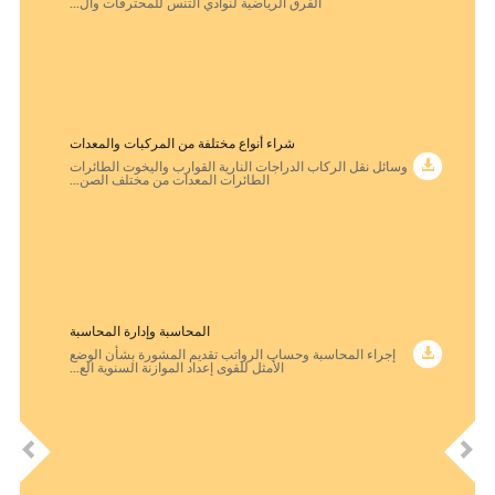
الفرق الرياضية لنوادي التنس للمحترفات وال...
عيادات الأسنان.
عيادات طب الأورام وأمراض الدم عند الأطفال.
مراكز الأمراض العصبية.
شراء أنواع مختلفة من المركبات والمعدات
مركز طب الأطفال والمراهقين.
وسائل نقل الركاب الدراجات النارية القوارب واليخوت الطائرات
الطائرات المعدات من مختلف الصن...
المحاسبة وإدارة المحاسبة
إجراء المحاسبة وحساب الرواتب تقديم المشورة بشأن الوضع
الأمثل للقوى إعداد الموازنة السنوية الع...