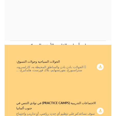
جراحة الصدر.
جراحة القلب والأوعية الدموية.
طب أمراض الرئة.
العروض الحالية
طب أمراض الأنف والحنجرة.
طب أمراض القلب والأوعية الدمويّة.
طب أمراض الكلى
الجولات السياحية وجولات التسوق:
طب الأعصاب والفسيولوجيا العصبيّة
 الجولات: بادن بادن والمناطق المحيطة به، كارلسروه،
ستراسبورغ، بفورتسهايم، بلاك فورست، هايدلبرغ، ...
طب الأمراض الجلديّة.
طب الروماتيزم والمناعة السريريّة.
طب العظام، علاج الاصابات والطب الرياضيّ.
الاجتماعات التدريبية (PRACTICE CAMPS) في نوادي التنس في
طب العيون.
جنوب ألمانيا
سوف نساعدكم على تنظيم أي حدث رياضي، أو تداريب واجتماع
طب الغدد الصماء.