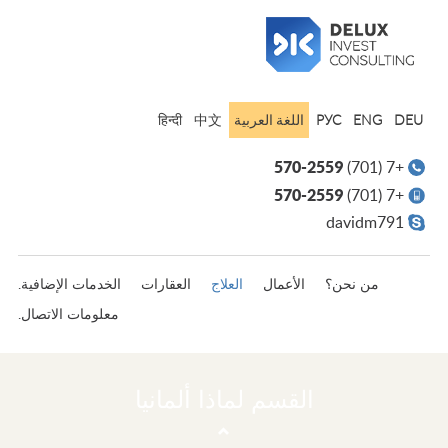
اللغة العربية‎‎
हिन्दी
中文
РУС
ENG
DEU
570-2559
+7 (701)
570-2559
+7 (701)
davidm791
العلاج
من نحن؟
الأعمال
العقارات
الخدمات الإضافية.
معلومات الاتصال.
القسم لماذا ألمانيا