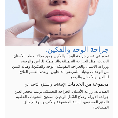
عيادات طب الأطفال والأمراض العصبية والعضلات
أمراض القلب عند الأطفال.
الأورام وأمراض الدّم.
التشخيص الإشعاعي.
جراحة الوجه والفكين.
الجراحة العامة وجراحة الأحشاء.
تقدم في قسم جراحة الوجه والفكين جميع مجالات طب الأسنان
الطب النفسي والعلاج النفسي.
الحديث، مثل الجراحة التجميليّة والترميميّة للرأس والرقبة،
وزراعة الأسنان والجراحة التقويميّة (الوجه والفكين). وهناك اثنتين
الطب النّسائيّ.
من الوحدات وعيادة للمرضى الداخليين، ويقدم القسم العلاج
للبالغين والأطفال والرضع.
الطّب النوويّ.
مجموعة من الخدمات
الإصابات والتشوّه النّاجم عن
العلاج الإشعاعيّ
الصدمات. زراعة الأسنان. الجراحة التجميليّة. ترميم محجر العين.
جراحة الأورام وعلاج الشّلل الوجهيّ. تصحيح التشوهات الخلقية
المركز الجامعيّ أمراض القلب فرايبورغ - باد
(الحنق المشقوق، الشفة المشقوقة والأنف وسوء الإطباق
كروتسينغن
المتصالب).
جراحة التجميل وجراحة اليد.